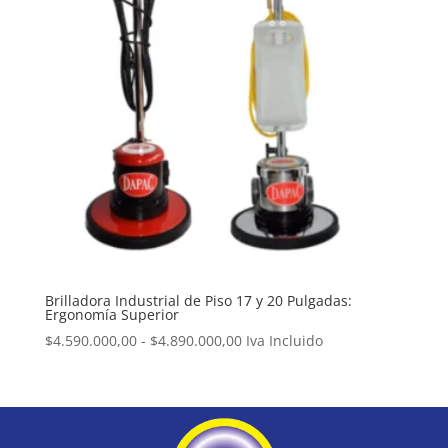
Brilladora Industrial de Piso 17 y 20 Pulgadas:
Ergonomía Superior
Rango
$
4.590.000,00
-
$
4.890.000,00
Iva Incluido
de
precios:
desde
$4.590.000,00