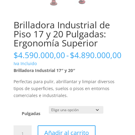
Brilladora Industrial de
Piso 17 y 20 Pulgadas:
Ergonomía Superior
Ran
$
4.590.000,00
-
$
4.890.000,00
de
Iva Incluido
pre
Brilladora Industrial 17″ y 20″
des
$4.
Perfectas para pulir, abrillantar y limpiar diversos
has
tipos de superficies, suelos o pisos en entornos
$4.
comerciales e industriales.
Pulgadas
Brilladora
Añadir al carrito