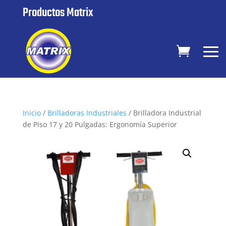
Productos Matrix
Inicio
/
Brilladoras Industriales
/ Brilladora Industrial
de Piso 17 y 20 Pulgadas: Ergonomía Superior