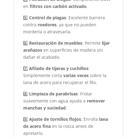
en
filtros con carbón activado
.
5️⃣
Control de plagas
: Excelente barrera
contra
roedores
, ya que no pueden
morderla o atravesarla.
6️⃣
Restauración de muebles
: Permite
lijar
arañazos
en superficies de madera sin
dañar el acabado.
7️⃣
Afilado de tijeras y cuchillos
:
Simplemente corta
varias veces
sobre la
lana de acero para recuperar el filo.
8️⃣
Limpieza de parabrisas
: Frotar
suavemente con agua ayuda a
remover
manchas y suciedad
.
9️⃣
Ajuste de tornillos flojos
: Enrolla
lana
de acero fina
en la rosca antes de
apretarlo.