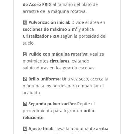
de Acero FRIX
al tamaño del plato de
arrastre de la máquina rotativa.
3️⃣
Pulverización inicial:
Divide el área en
secciones de máximo 3 m²
y aplica
Cristalizador FRIX
según la porosidad del
suelo.
4️⃣
Pulido con máquina rotativa:
Realiza
movimientos
circulares
, evitando
salpicaduras en los guarda escobas.
5️⃣
Brillo uniforme:
Una vez seco, acerca la
máquina a los bordes para emparejar el
acabado.
6️⃣
Segunda pulverización:
Repite el
procedimiento para lograr un
brillo
reluciente
.
7️⃣
Ajuste final:
Lleva la máquina
de arriba