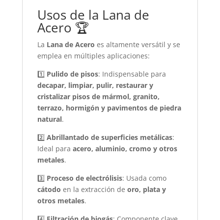
Usos de la Lana de
Acero 🏆
La
Lana de Acero
es altamente versátil y se
emplea en múltiples aplicaciones:
1️⃣
Pulido de pisos
: Indispensable para
decapar, limpiar, pulir, restaurar y
cristalizar pisos de mármol, granito,
terrazo, hormigón y pavimentos de piedra
natural
.
2️⃣
Abrillantado de superficies metálicas
:
Ideal para
acero, aluminio, cromo y otros
metales
.
3️⃣
Proceso de electrólisis
: Usada como
cátodo
en la extracción de
oro, plata y
otros metales
.
4️⃣
Filtración de biogás
: Componente clave