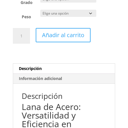
Grado
Peso
Lana
Añadir al carrito
de
Acero:
Desempeño
Superior
cantidad
Descripción
Información adicional
Descripción
Lana de Acero:
Versatilidad y
Eficiencia en