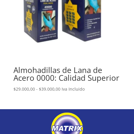
Almohadillas de Lana de
Acero 0000: Calidad Superior
Rango
$
29.000,00
-
$
39.000,00
Iva Incluido
de
precios:
desde
$29.000,00
hasta
$39.000,00