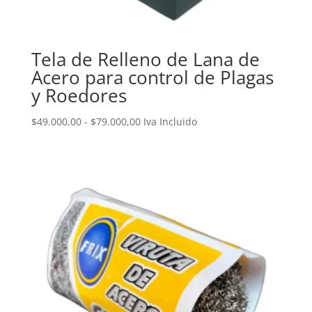
Tela de Relleno de Lana de
Acero para control de Plagas
y Roedores
Rango
$
49.000,00
-
$
79.000,00
Iva Incluido
de
precios:
desde
$49.000,00
hasta
$79.000,00