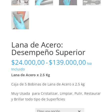
Lana de Acero:
Desempeño Superior
Rango
$
24.000,00
-
$
139.000,00
Iva
de
Incluido
precios:
Lana de Acero x 2.5 Kg
desde
$24.000
Caja de 5 Bobinas de Lana de Acero x 2.5 kg
hasta
Muy Usada para Cristalizar, Limpiar, Pulir, Restaurar
$139.00
y Brillar todo tipo de Superficies