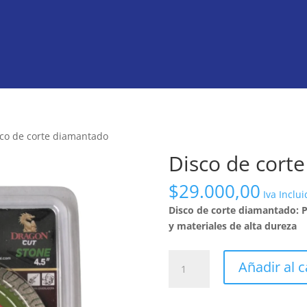
sco de corte diamantado
Disco de cort
$
29.000,00
Iva Inclui
Disco de corte diamantado: P
y materiales de alta dureza
Disco
Añadir al c
de
corte
diamantado