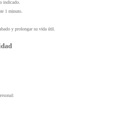
ro indicado.
nte 1 minuto.
cabado y prolongar su vida útil.
idad
a
personal: