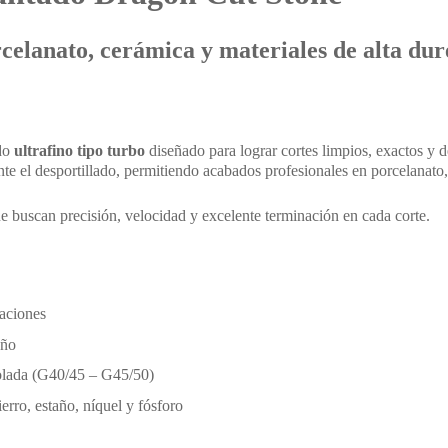
celanato, cerámica y materiales de alta du
ado
ultrafino tipo turbo
diseñado para lograr cortes limpios, exactos y d
te el desportillado, permitiendo acabados profesionales en porcelanato,
ue buscan precisión, velocidad y excelente terminación en cada corte.
maciones
peño
rolada (G40/45 – G45/50)
ierro, estaño, níquel y fósforo